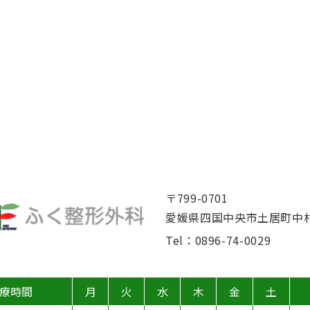
〒799-0701
愛媛県四国中央市土居町中村
Tel：
0896-74-0029
療時間
月
火
水
木
金
土